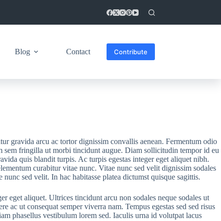
Blog
Contact
Contribute
itur gravida arcu ac tortor dignissim convallis aenean. Fermentum odio
m sem fringilla ut morbi tincidunt augue. Diam sollicitudin tempor id eu
avida quis blandit turpis. Ac turpis egestas integer eget aliquet nibh.
 elementum curabitur vitae nunc. Vitae nunc sed velit dignissim sodales
unc sed velit. In hac habitasse platea dictumst quisque sagittis.
ger eget aliquet. Ultrices tincidunt arcu non sodales neque sodales ut
uere ac ut consequat semper viverra nam. Tempus egestas sed sed risus
diam phasellus vestibulum lorem sed. Iaculis urna id volutpat lacus