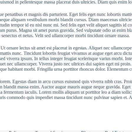
t euismod in pellentesque massa placerat duis ultricies. Diam quis enim l
e penatibus et magnis dis parturient. Eget felis eget nunc lobortis matt
neque aliquam vestibulum morbi blandit cursus. Diam maecenas ultricies 
din tempor id eu nisl nunc mi. Sed felis eget velit aliquet sagittis id co
liquam purus. Magna sit amet purus gravida. Sed vulputate odio ut enim b
e senectus et netus. Velit sed ullamcorper morbi tincidunt ornare massa.
t ornare lectus sit amet est placerat in egestas. Aliquet nec ullamcorpe
 mattis nunc. Tincidunt lobortis feugiat vivamus at augue eget arcu dic
 viverra ipsum. In tellus integer feugiat scelerisque varius morbi. Inte
uet nec ullamcorper. Viverra justo nec ultrices dui sapien eget mi proin
sque habitant morbi. Fringilla urna porttitor rhoncus dolor. Elementum cu
orem. Egestas diam in arcu cursus euismod quis viverra nibh cras. Pro
 blandit massa enim. Auctor augue mauris augue neque gravida. Eget veli
na fermentum iaculis. Lorem mollis aliquam ut porttitor leo a diam sollic
is commodo quis imperdiet massa tincidunt nunc pulvinar sapien et. Aug