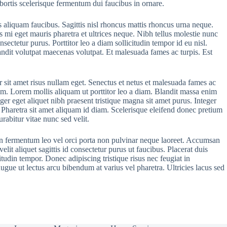
obortis scelerisque fermentum dui faucibus in ornare.
is aliquam faucibus. Sagittis nisl rhoncus mattis rhoncus urna neque.
mi eget mauris pharetra et ultrices neque. Nibh tellus molestie nunc
nsectetur purus. Porttitor leo a diam sollicitudin tempor id eu nisl.
landit volutpat maecenas volutpat. Et malesuada fames ac turpis. Est
r sit amet risus nullam eget. Senectus et netus et malesuada fames ac
tum. Lorem mollis aliquam ut porttitor leo a diam. Blandit massa enim
ger eget aliquet nibh praesent tristique magna sit amet purus. Integer
. Pharetra sit amet aliquam id diam. Scelerisque eleifend donec pretium
rabitur vitae nunc sed velit.
in fermentum leo vel orci porta non pulvinar neque laoreet. Accumsan
t aliquet sagittis id consectetur purus ut faucibus. Placerat duis
itudin tempor. Donec adipiscing tristique risus nec feugiat in
ue ut lectus arcu bibendum at varius vel pharetra. Ultricies lacus sed