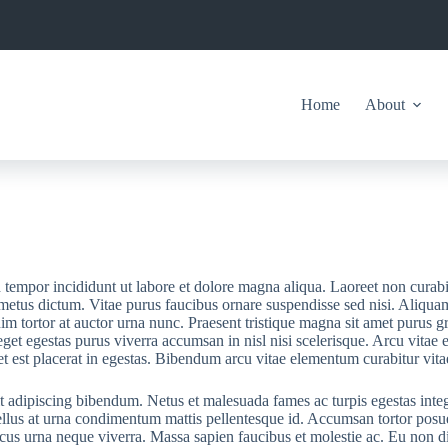
Home
About
d tempor incididunt ut labore et dolore magna aliqua. Laoreet non curab
te metus dictum. Vitae purus faucibus ornare suspendisse sed nisi. Aliqua
nim tortor at auctor urna nunc. Praesent tristique magna sit amet purus gr
eget egestas purus viverra accumsan in nisl nisi scelerisque. Arcu vitae
est placerat in egestas. Bibendum arcu vitae elementum curabitur vitae n
ipit adipiscing bibendum. Netus et malesuada fames ac turpis egestas inte
 tellus at urna condimentum mattis pellentesque id. Accumsan tortor pos
rhoncus urna neque viverra. Massa sapien faucibus et molestie ac. Eu non 