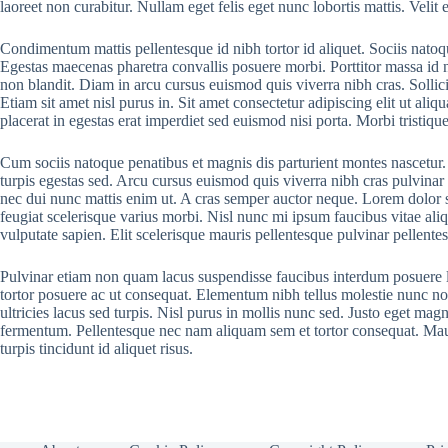
laoreet non curabitur. Nullam eget felis eget nunc lobortis mattis. Veli
Condimentum mattis pellentesque id nibh tortor id aliquet. Sociis natoqu
Egestas maecenas pharetra convallis posuere morbi. Porttitor massa id 
non blandit. Diam in arcu cursus euismod quis viverra nibh cras. Sollicitu
Etiam sit amet nisl purus in. Sit amet consectetur adipiscing elit ut a
placerat in egestas erat imperdiet sed euismod nisi porta. Morbi tristiqu
Cum sociis natoque penatibus et magnis dis parturient montes nascetur. U
turpis egestas sed. Arcu cursus euismod quis viverra nibh cras pulvinar
nec dui nunc mattis enim ut. A cras semper auctor neque. Lorem dolor sed
feugiat scelerisque varius morbi. Nisl nunc mi ipsum faucibus vitae aliq
vulputate sapien. Elit scelerisque mauris pellentesque pulvinar pellente
Pulvinar etiam non quam lacus suspendisse faucibus interdum posuere l
tortor posuere ac ut consequat. Elementum nibh tellus molestie nunc non
ultricies lacus sed turpis. Nisl purus in mollis nunc sed. Justo eget mag
fermentum. Pellentesque nec nam aliquam sem et tortor consequat. Maur
turpis tincidunt id aliquet risus.