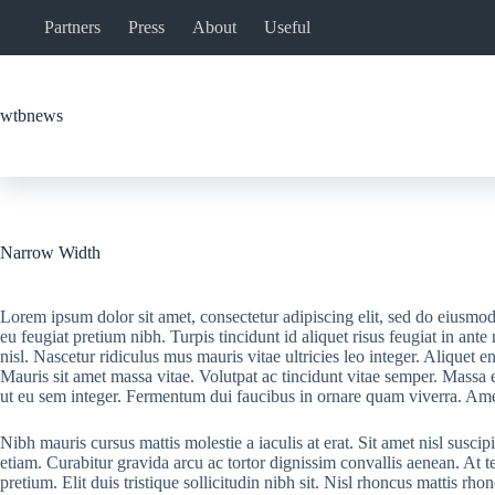
Skip
Partners
Press
About
Useful
to
content
wtbnews
Narrow Width
Lorem ipsum dolor sit amet, consectetur adipiscing elit, sed do eiusmo
eu feugiat pretium nibh. Turpis tincidunt id aliquet risus feugiat in an
nisl. Nascetur ridiculus mus mauris vitae ultricies leo integer. Aliquet e
Mauris sit amet massa vitae. Volutpat ac tincidunt vitae semper. Massa 
ut eu sem integer. Fermentum dui faucibus in ornare quam viverra. Amet 
Nibh mauris cursus mattis molestie a iaculis at erat. Sit amet nisl susc
etiam. Curabitur gravida arcu ac tortor dignissim convallis aenean. At
pretium. Elit duis tristique sollicitudin nibh sit. Nisl rhoncus mattis 