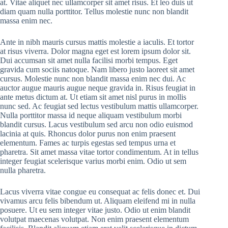
at. Vitae aliquet nec ullamcorper sit amet risus. Et leo duis ut
diam quam nulla porttitor. Tellus molestie nunc non blandit
massa enim nec.
Ante in nibh mauris cursus mattis molestie a iaculis. Et tortor
at risus viverra. Dolor magna eget est lorem ipsum dolor sit.
Dui accumsan sit amet nulla facilisi morbi tempus. Eget
gravida cum sociis natoque. Nam libero justo laoreet sit amet
cursus. Molestie nunc non blandit massa enim nec dui. Ac
auctor augue mauris augue neque gravida in. Risus feugiat in
ante metus dictum at. Ut etiam sit amet nisl purus in mollis
nunc sed. Ac feugiat sed lectus vestibulum mattis ullamcorper.
Nulla porttitor massa id neque aliquam vestibulum morbi
blandit cursus. Lacus vestibulum sed arcu non odio euismod
lacinia at quis. Rhoncus dolor purus non enim praesent
elementum. Fames ac turpis egestas sed tempus urna et
pharetra. Sit amet massa vitae tortor condimentum. At in tellus
integer feugiat scelerisque varius morbi enim. Odio ut sem
nulla pharetra.
Lacus viverra vitae congue eu consequat ac felis donec et. Dui
vivamus arcu felis bibendum ut. Aliquam eleifend mi in nulla
posuere. Ut eu sem integer vitae justo. Odio ut enim blandit
volutpat maecenas volutpat. Non enim praesent elementum