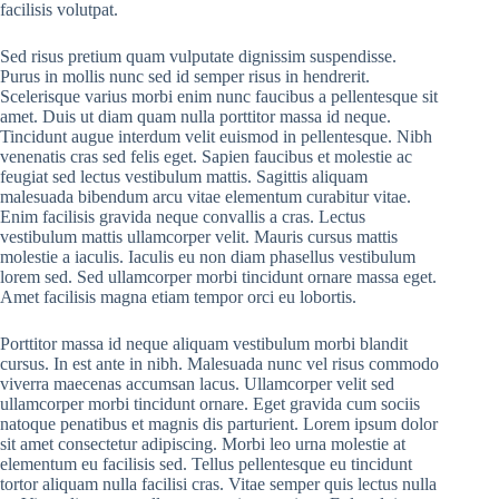
facilisis volutpat.
Sed risus pretium quam vulputate dignissim suspendisse.
Purus in mollis nunc sed id semper risus in hendrerit.
Scelerisque varius morbi enim nunc faucibus a pellentesque sit
amet. Duis ut diam quam nulla porttitor massa id neque.
Tincidunt augue interdum velit euismod in pellentesque. Nibh
venenatis cras sed felis eget. Sapien faucibus et molestie ac
feugiat sed lectus vestibulum mattis. Sagittis aliquam
malesuada bibendum arcu vitae elementum curabitur vitae.
Enim facilisis gravida neque convallis a cras. Lectus
vestibulum mattis ullamcorper velit. Mauris cursus mattis
molestie a iaculis. Iaculis eu non diam phasellus vestibulum
lorem sed. Sed ullamcorper morbi tincidunt ornare massa eget.
Amet facilisis magna etiam tempor orci eu lobortis.
Porttitor massa id neque aliquam vestibulum morbi blandit
cursus. In est ante in nibh. Malesuada nunc vel risus commodo
viverra maecenas accumsan lacus. Ullamcorper velit sed
ullamcorper morbi tincidunt ornare. Eget gravida cum sociis
natoque penatibus et magnis dis parturient. Lorem ipsum dolor
sit amet consectetur adipiscing. Morbi leo urna molestie at
elementum eu facilisis sed. Tellus pellentesque eu tincidunt
tortor aliquam nulla facilisi cras. Vitae semper quis lectus nulla