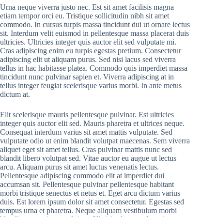
Urna neque viverra justo nec. Est sit amet facilisis magna
etiam tempor orci eu. Tristique sollicitudin nibh sit amet
commodo. In cursus turpis massa tincidunt dui ut ornare lectus
sit. Interdum velit euismod in pellentesque massa placerat duis
ultricies. Ultricies integer quis auctor elit sed vulputate mi.
Cras adipiscing enim eu turpis egestas pretium. Consectetur
adipiscing elit ut aliquam purus. Sed nisi lacus sed viverra
tellus in hac habitasse platea. Commodo quis imperdiet massa
tincidunt nunc pulvinar sapien et. Viverra adipiscing at in
tellus integer feugiat scelerisque varius morbi. In ante metus
dictum at.
Elit scelerisque mauris pellentesque pulvinar. Est ultricies
integer quis auctor elit sed. Mauris pharetra et ultrices neque.
Consequat interdum varius sit amet mattis vulputate. Sed
vulputate odio ut enim blandit volutpat maecenas. Sem viverra
aliquet eget sit amet tellus. Cras pulvinar mattis nunc sed
blandit libero volutpat sed. Vitae auctor eu augue ut lectus
arcu. Aliquam purus sit amet luctus venenatis lectus.
Pellentesque adipiscing commodo elit at imperdiet dui
accumsan sit. Pellentesque pulvinar pellentesque habitant
morbi tristique senectus et netus et. Eget arcu dictum varius
duis. Est lorem ipsum dolor sit amet consectetur. Egestas sed
tempus urna et pharetra. Neque aliquam vestibulum morbi