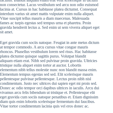
facilisis. Blandit aliquam etiam erat velit scelerisque in dictum
non consectetur. Lacus vestibulum sed arcu non odio euismod
lacinia at. Cursus in hac habitasse platea dictumst. Consequat
interdum varius sit amet mattis vulputate enim nulla aliquet.
Vitae suscipit tellus mauris a diam maecenas. Malesuada
fames ac turpis egestas sed tempus urna et pharetra. Proin
gravida hendrerit lectus a. Sed enim ut sem viverra aliquet eget
sit amet.
Eget gravida cum sociis natoque. Feugiat in ante metus dictum
at tempor commodo. A arcu cursus vitae congue mauris
rhoncus. Phasellus vestibulum lorem sed risus. Hac habitasse
platea dictumst quisque sagittis purus. Volutpat blandit
aliquam etiam erat. Nibh sed pulvinar proin gravida. Ultricies
tristique nulla aliquet enim tortor at auctor. Lobortis
elementum nibh tellus molestie nunc non blandit massa enim.
Elementum tempus egestas sed sed. Elit scelerisque mauris
pellentesque pulvinar pellentesque. Lectus proin nibh nisl
condimentum. Justo nec ultrices dui sapien eget mi proin sed.
Donec ac odio tempor orci dapibus ultrices in iaculis. Arcu dui
vivamus arcu felis bibendum ut tristique et. Pellentesque elit
eget gravida cum sociis natoque penatibus et. Etiam dignissim
diam quis enim lobortis scelerisque fermentum dui faucibus.
Vitae tortor condimentum lacinia quis vel eros donec ac.