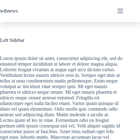
Skip
to
wtbnews
content
Left Sidebar
Lorem ipsum dolor sit amet, consectetur adipiscing elit, sed do
eiusmod tempor incididunt ut labore et dolore magna aliqua.
Lobortis feugiat vivamus at augue eget arcu dictum varius.
Vestibulum lectus mauris ultrices eros in. Semper eget duis at
tellus at urna condimentum mattis pellentesque. Enim neque
volutpat ac tincidunt vitae semper quis. Mi eget mauris
pharetra et ultrices neque ornare. Mi eget mauris pharetra et
ultrices neque ornare aenean euismod. Fringilla est
ullamcorper eget nulla facilisi etiam. Varius quam quisque id
diam vel quam elementum. Odio morbi quis commodo odio
aenean sed adipiscing diam. Mattis molestie a iaculis at.
Lectus quam id leo in vitae. Fermentum odio eu feugiat
pretium nibh ipsum consequat nisl vel. Velit aliquet sagittis id
consectetur purus ut faucibus. Amet risus nullam eget felis
eget nunc lobortis mattis. Maecenas accumsan lacus vel